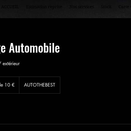
ACCUEIL
Estimation reprise
Nos services
Stock
Carte 
ge Automobile
 extérieur
 de 10 €
AUTOTHEBEST