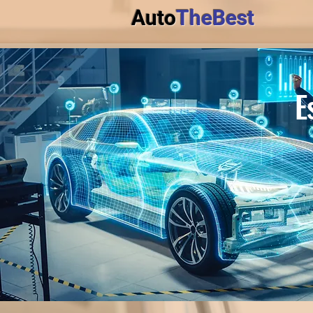
Auto
TheBest
E